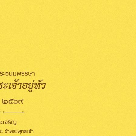
มพระชนมพรรษา
เจ้าอยู่หัว
 ๒๕๖๙
ะเจริญ
ะ ข้าพระพุทธเจ้า