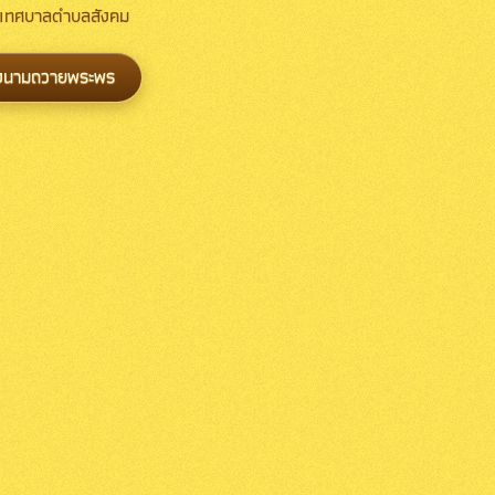
ง เทศบาลตำบลสังคม
งนามถวายพระพร